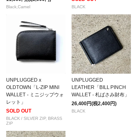
Black,Camel
BLACK
UNPLUGGED x
UNPLUGGED
OLDTOWN「L-ZIP MINI
LEATHER「BILL PINCH
WALLET - ミニジップウォ
WALLET - 札ばさみ財布」
レット」
26,400円(税2,400円)
SOLD OUT
BLACK
BLACK / SILVER ZIP, BRASS
ZIP