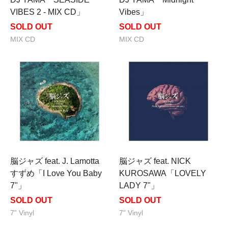
VIBES 2 - MIX CD」
Vibes」
SOLD OUT
SOLD OUT
MIX CD
MIX CD
脳ジャズ feat. J. Lamotta
脳ジャズ feat. NICK
すずめ「I Love You Baby
KUROSAWA「LOVELY
7"」
LADY 7"」
SOLD OUT
SOLD OUT
7” Vinyl
7" Vinyl