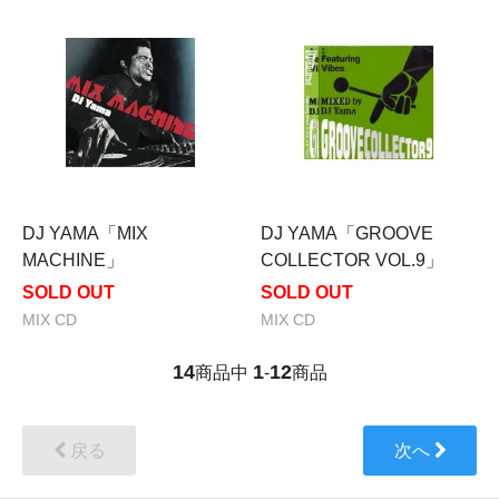
DJ YAMA「MIX
DJ YAMA「GROOVE
MACHINE」
COLLECTOR VOL.9」
SOLD OUT
SOLD OUT
MIX CD
MIX CD
14
1
12
商品中
-
商品
戻る
次へ