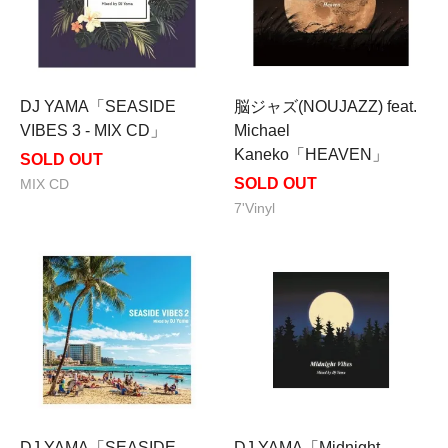
DJ YAMA「SEASIDE
脳ジャズ(NOUJAZZ) feat.
VIBES 3 - MIX CD」
Michael
Kaneko「HEAVEN」
SOLD OUT
SOLD OUT
MIX CD
7'Vinyl
DJ YAMA「SEASIDE
DJ YAMA「Midnight