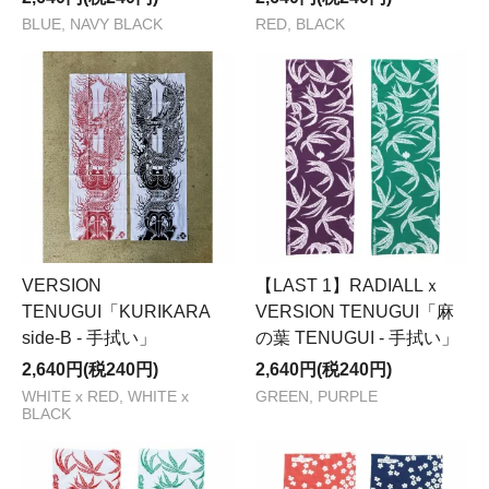
BLUE, NAVY BLACK
RED, BLACK
VERSION
【LAST 1】RADIALLｘ
TENUGUI「KURIKARA
VERSION TENUGUI「麻
side-B - 手拭い」
の葉 TENUGUI - 手拭い」
2,640円(税240円)
2,640円(税240円)
WHITE x RED, WHITE x
GREEN, PURPLE
BLACK