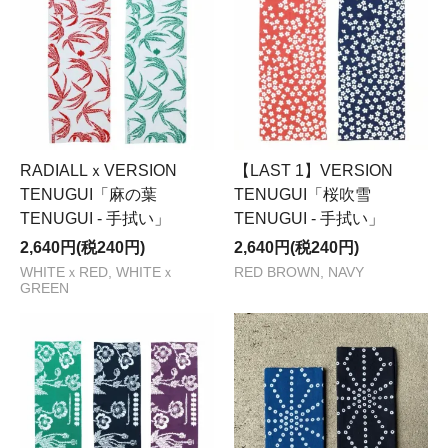
RADIALLｘVERSION
【LAST 1】VERSION
TENUGUI「麻の葉
TENUGUI「桜吹雪
TENUGUI - 手拭い」
TENUGUI - 手拭い」
2,640円(税240円)
2,640円(税240円)
WHITEｘRED, WHITEｘ
RED BROWN, NAVY
GREEN