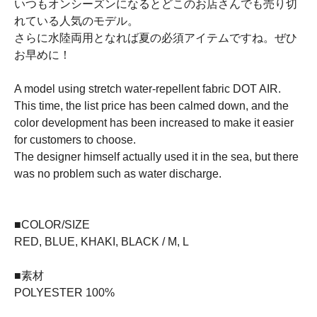
いつもオンシーズンになるとどこのお店さんでも売り切
れている人気のモデル。
さらに水陸両用となれば夏の必須アイテムですね。ぜひ
お早めに！
A model using stretch water-repellent fabric DOT AIR.
This time, the list price has been calmed down, and the
color development has been increased to make it easier
for customers to choose.
The designer himself actually used it in the sea, but there
was no problem such as water discharge.
■COLOR/SIZE
RED, BLUE, KHAKI, BLACK / M, L
■素材
POLYESTER 100%