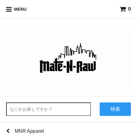
0
MENU
検索
MNR Apparel