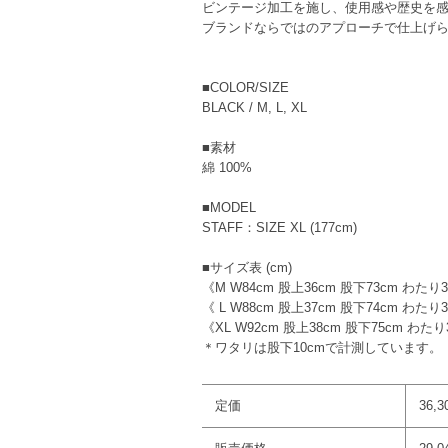
ビンテージ加工を施し、使用感や歴史を
ブランドならではのアプローチで仕上げ
■COLOR/SIZE
BLACK / M, L, XL
■素材
綿 100%
■MODEL
STAFF：SIZE XL (177cm)
■サイズ表 (cm)
《M W84cm 股上36cm 股下73cm わたり3
《 L W88cm 股上37cm 股下74cm わたり3
《XL W92cm 股上38cm 股下75cm わたり
＊ワタリは股下10cmで計測しています。
定価
36,