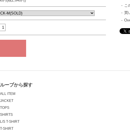
040円(税2,640円)
こ
買
Ove
グループから探す
ALL ITEM
JACKET
TOPS
SHIRTS
L/S T-SHIRT
T-SHIRT