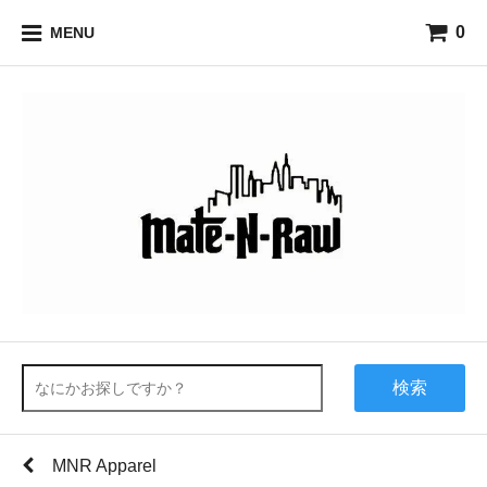
0
MENU
検索
MNR Apparel