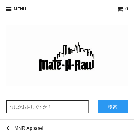
0
MENU
検索
MNR Apparel