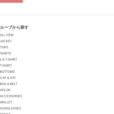
グループから探す
ALL ITEM
JACKET
TOPS
SHIRTS
L/S T-SHIRT
T-SHIRT
BOTTOMS
CAP & HAT
BAG & BELT
APLON
ACCESSORIES
WALLET
SUNGLASSES