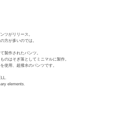
パンツがリリース。
ねの方が多いのでは。
プとして製作されたパンツ。
なものはそぎ落としてミニマルに製作。
ルを使用、超撥水のパンツです。
ELL.
ary elements.