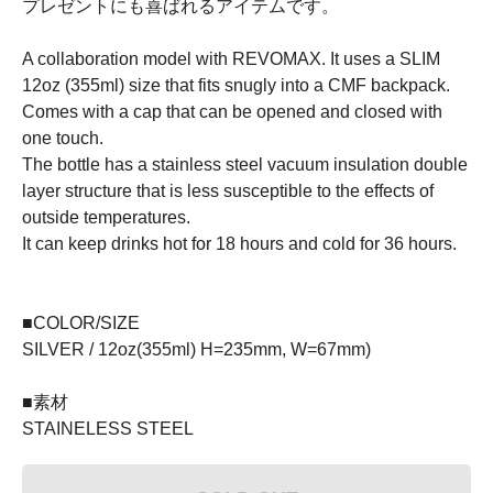
プレゼントにも喜ばれるアイテムです。
A collaboration model with REVOMAX. It uses a SLIM
12oz (355ml) size that fits snugly into a CMF backpack.
Comes with a cap that can be opened and closed with
one touch.
The bottle has a stainless steel vacuum insulation double
layer structure that is less susceptible to the effects of
outside temperatures.
It can keep drinks hot for 18 hours and cold for 36 hours.
■COLOR/SIZE
SILVER / 12oz(355ml) H=235mm, W=67mm)
■素材
STAINELESS STEEL