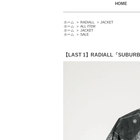
HOME
ホーム
>
RADIALL
>
JACKET
ホーム
>
ALL ITEM
ホーム
>
JACKET
ホーム
>
SALE
【LAST 1】RADIALL「SUBU