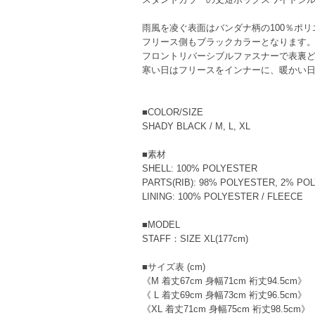
雨風を凌ぐ表面はバンダナ柄の100％ポ
フリース側もブラックカラーとなります
フロントリバーシブルファスナーで表裏
寒い日はフリースをインナーに、暖かい日
■COLOR/SIZE
SHADY BLACK / M, L, XL
■素材
SHELL: 100% POLYESTER
PARTS(RIB): 98% POLYESTER, 2% P
LINING: 100% POLYESTER / FLEECE
■MODEL
STAFF：SIZE XL(177cm)
■サイズ表 (cm)
《M 着丈67cm 身幅71cm 裄丈94.5cm》
《 L 着丈69cm 身幅73cm 裄丈96.5cm》
《XL 着丈71cm 身幅75cm 裄丈98.5cm》