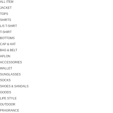
ALL ITEM
JACKET
TOPS
SHIRTS
L/S T-SHIRT
T-SHIRT
BOTTOMS
CAP & HAT
BAG & BELT
APLON
ACCESSORIES
WALLET
SUNGLASSES
SOCKS
SHOES & SANDALS
GOODS
LIFE STYLE
OUTDOOR
FRAGRANCE