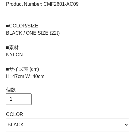
Product Number: CMF2601-AC09
■COLOR/SIZE
BLACK / ONE SIZE (22ℓ)
■素材
NYLON
■サイズ表 (cm)
H=47cm W=40cm
個数
COLOR