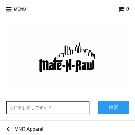
0
MENU
検索
MNR Apparel